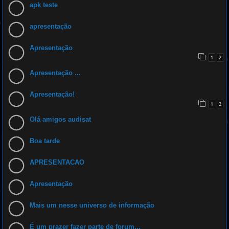
e
apk teste
u
-
m
s
e
apresentação
a
q
u
i
Apresentação
1
2
Apresentação ...
Apresentação!
1
2
Olá amigos audisat
Boa tarde
APRESENTACAO
Apresentação
Mais um nesse universo de informação
É um prazer fazer parte de forum...