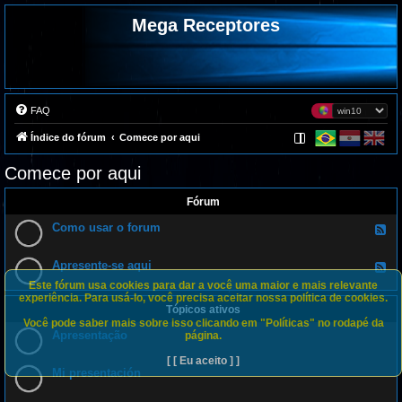
Mega Receptores
FAQ
Índice do fórum
Comece por aqui
Comece por aqui
Fórum
Como usar o forum
F
e
e
d
Apresente-se aqui
F
-
e
C
Este fórum usa cookies para dar a você uma maior e mais relevante
e
o
experiência. Para usá-lo, você precisa aceitar nossa política de cookies.
d
m
Tópicos ativos
-
o
A
Você pode saber mais sobre isso clicando em "Políticas" no rodapé da
u
p
Apresentação
página.
s
r
a
e
r
[ [ Eu aceito ] ]
s
o
Mi presentación
e
f
n
o
t
r