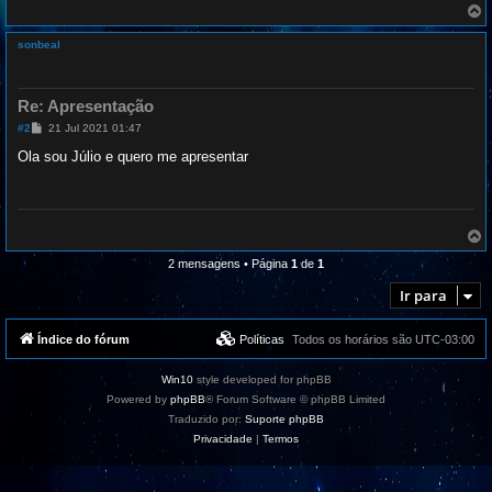
g
e
o
m
l
sonbeal
t
a
r
a
Re: Apresentação
o
M
#2
21 Jul 2021 01:47
t
e
o
n
Ola sou Júlio e quero me apresentar
p
s
o
a
g
e
m
o
2 mensagens • Página
1
de
1
l
t
Ir para
a
r
a
Índice do fórum
Políticas
Todos os horários são
UTC-03:00
o
t
o
Win10
style developed for phpBB
p
Powered by
phpBB
® Forum Software © phpBB Limited
o
Traduzido por:
Suporte phpBB
Privacidade
|
Termos