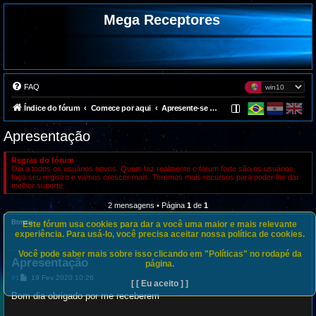
Mega Receptores
FAQ
Índice do fórum
Comece por aqui
Apresente-se aqui
Apresentação
Regras do fórum
Olá a todos os usuários novos. Quem faz realmente o forum forte são os usuários,
faça seu registro e vamos crescer mais. Teremos mais recursos para poder lhe dar
melhor suporte.
2 mensagens • Página
1
de
1
Btmais
Este fórum usa cookies para dar a você uma maior e mais relevante
experiência. Para usá-lo, você precisa aceitar nossa política de cookies.
Você pode saber mais sobre isso clicando em "Políticas" no rodapé da
Apresentação
página.
M
#1
19 Fev 2020 10:26
[ [ Eu aceito ] ]
e
n
Bom dia obrigado por me receberem
s
a