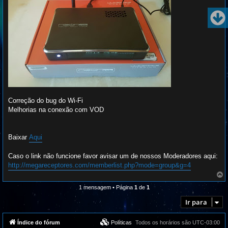
Correção do bug do Wi-Fi
Melhorias na conexão com VOD
Baixar
Aqui
Caso o link não funcione favor avisar um de nossos Moderadores aqui:
http://megareceptores.com/memberlist.php?mode=group&g=4
o
1 mensagem • Página
1
de
1
l
t
Ir para
a
r
a
Índice do fórum
Políticas
Todos os horários são
UTC-03:00
o