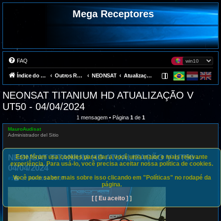
Mega Receptores
FAQ
Índice do fórum
Outros Receptores
NEONSAT
Atualizações
NEONSAT TITANIUM HD ATUALIZAÇÃO V
UT50 - 04/04/2024
1 mensagem • Página
1
de
1
MauroAudisat
Administrador del Sitio
NEONSAT TITANIUM HD ATUALIZAÇÃO V UT50 -
Este fórum usa cookies para dar a você uma maior e mais relevante
experiência. Para usá-lo, você precisa aceitar nossa política de cookies.
04/04/2024
Você pode saber mais sobre isso clicando em "Políticas" no rodapé da
M
#1
17 Abr 2024 15:07
página.
e
n
s
[ [ Eu aceito ] ]
a
g
e
m