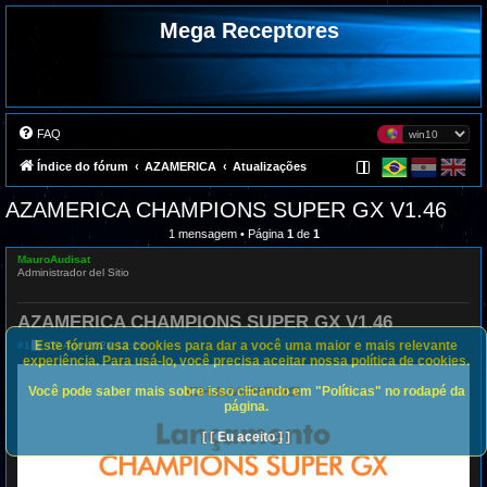
Mega Receptores
FAQ
Índice do fórum
AZAMERICA
Atualizações
AZAMERICA CHAMPIONS SUPER GX V1.46
1 mensagem • Página
1
de
1
MauroAudisat
Administrador del Sitio
AZAMERICA CHAMPIONS SUPER GX V1.46
Este fórum usa cookies para dar a você uma maior e mais relevante
M
#1
09 Ago 2024 12:18
e
experiência. Para usá-lo, você precisa aceitar nossa política de cookies.
n
s
Você pode saber mais sobre isso clicando em "Políticas" no rodapé da
a
página.
g
e
[ [ Eu aceito ] ]
m