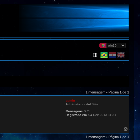
1 mensagem • Página
1
de
1
admin
Administrador del Sitio
Mensagens:
971
Registrado em:
04 Dez 2013 11:31
V
o
1 mensagem • Página
1
de
1
l