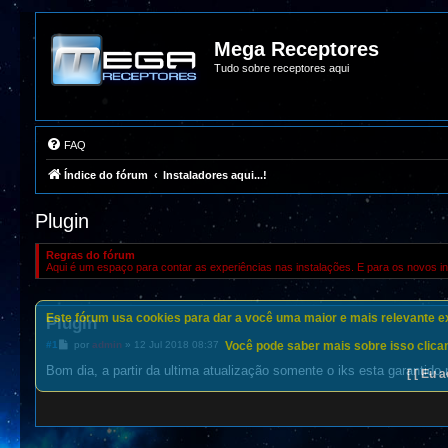
Mega Receptores
Tudo sobre receptores aqui
FAQ
Índice do fórum
Instaladores aqui...!
Plugin
Regras do fórum
Aqui é um espaço para contar as experiências nas instalações. E para os novos in
Este fórum usa cookies para dar a você uma maior e mais relevante exp
Plugin
M
Você pode saber mais sobre isso clican
#1
por
admin
»
12 Jul 2018 08:37
e
n
Bom dia, a partir da ultima atualização somente o iks esta garantid
[ [ Eu a
s
a
g
e
m