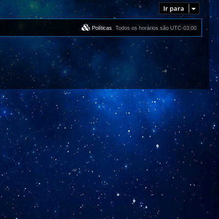
t
Ir para
a
r
a
Políticas
Todos os horários são
UTC-03:00
o
t
o
p
o