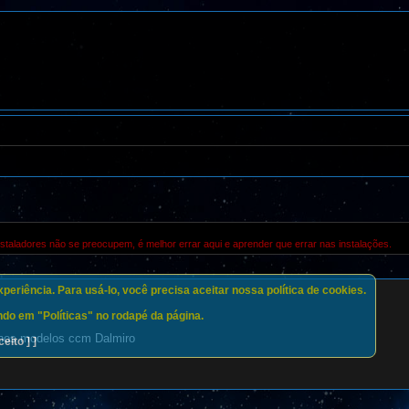
staladores não se preocupem, é melhor errar aqui e aprender que errar nas instalações.
eriência. Para usá-lo, você precisa aceitar nossa política de cookies.
do em "Políticas" no rodapé da página.
o nos modelos ccm Dalmiro
ceito ] ]