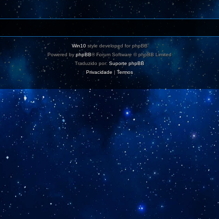
Win10
style developed for phpBB
Powered by
phpBB
® Forum Software © phpBB Limited
Traduzido por:
Suporte phpBB
Privacidade
|
Termos