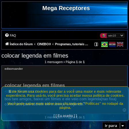
Mega Receptores
FAQ
Índice do fórum
CINEBOX
Programas, tutoriais e suporte
colocar legenda em filmes
1 mensagem • Página
1
de
1
edisonvander
colocar legenda em filmes
Este fórum usa cookies para dar a você uma maior e mais relevante
M
#1
24 Jun 2018 13:35
e
experiência. Para usá-lo, você precisa aceitar nossa política de cookies.
n
boa tare amigos, baixei um filmes e ele veio com legenda(nao fixa)
s
Você pode saber mais sobre isso clicando em "Políticas" no rodapé da
como faco para assistir ele e anexar a legenda?
a
página.
g
e
o
[ [ Eu aceito ] ]
m
1 mensagem • Página
1
de
1
l
t
Ir para
a