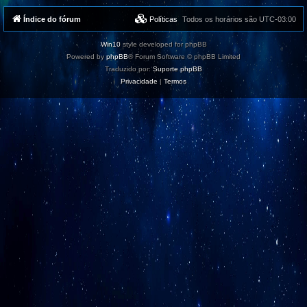
r
a
Índice do fórum
Políticas
Todos os horários são
UTC-03:00
o
t
o
Win10
style developed for phpBB
p
Powered by
phpBB
® Forum Software © phpBB Limited
o
Traduzido por:
Suporte phpBB
Privacidade
|
Termos