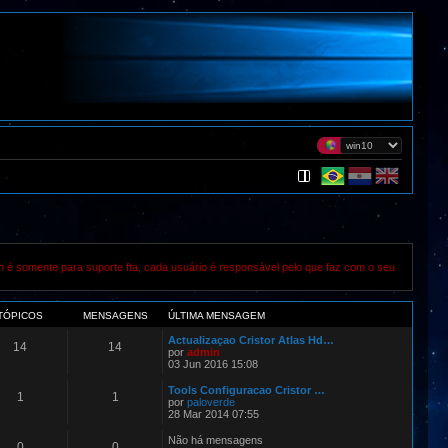
m é somente para suporte fta, cada usuário é responsável pelo que faz com o seu
TÓPICOS
MENSAGENS
ÚLTIMA MENSAGEM
Actualizaçao Cristor Atlas Hd…
14
14
por
admin
03 Jun 2016 15:08
Tools Configuracao Cristor …
1
1
por
paloverde
28 Mar 2014 07:55
Não há mensagens
0
0