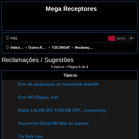
Mega Receptores
FAQ
Índice do fórum
Outros Receptores
TOCOMSAT
Reclamações / Sugestões
Reclamações / Sugestões
5 tópicos • Página
1
de
1
Tópicos
Erro de atualização do tocomlink strem4k
Erro 403 Dejavu, Inet
Duplo Lite HD IKS TSSCAM OFF.. connecting..
Tocomlink Ghost HD falta de suporte
Tia Bete caiu