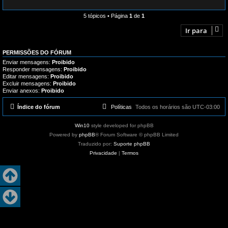
5 tópicos • Página
1
de
1
Ir para
PERMISSÕES DO FÓRUM
Enviar mensagens:
Proibido
Responder mensagens:
Proibido
Editar mensagens:
Proibido
Excluir mensagens:
Proibido
Enviar anexos:
Proibido
Índice do fórum
Políticas
Todos os horários são
UTC-03:00
Win10
style developed for phpBB
Powered by
phpBB
® Forum Software © phpBB Limited
Traduzido por:
Suporte phpBB
Privacidade
|
Termos