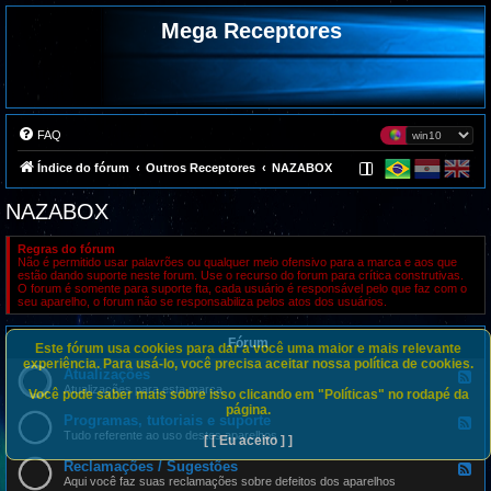
Mega Receptores
FAQ
Índice do fórum
Outros Receptores
NAZABOX
NAZABOX
Regras do fórum
Não é permitido usar palavrões ou qualquer meio ofensivo para a marca e aos que
estão dando suporte neste forum. Use o recurso do forum para crítica construtivas.
O forum é somente para suporte fta, cada usuário é responsável pelo que faz com o
seu aparelho, o forum não se responsabiliza pelos atos dos usuários.
Fórum
Este fórum usa cookies para dar a você uma maior e mais relevante
experiência. Para usá-lo, você precisa aceitar nossa política de cookies.
Atualizações
F
e
Atualizações para esta marca
Você pode saber mais sobre isso clicando em "Políticas" no rodapé da
e
página.
d
Programas, tutoriais e suporte
F
-
e
Tudo referente ao uso destes aparelhos
[ [ Eu aceito ] ]
A
e
t
d
Reclamações / Sugestões
u
F
-
a
e
Aqui você faz suas reclamações sobre defeitos dos aparelhos
P