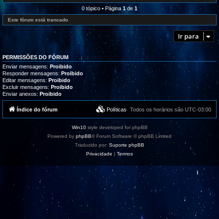
l
e
r
i
d
0 tópico • Página
1
de
1
o
z
-
g
a
R
Este fórum está trancado
r
ç
e
a
õ
c
m
Ir para
e
l
a
s
a
s
m
,
a
t
PERMISSÕES DO FÓRUM
ç
u
õ
Enviar mensagens:
Proibido
t
e
Responder mensagens:
Proibido
o
s
Editar mensagens:
Proibido
r
/
i
Excluir mensagens:
Proibido
S
a
Enviar anexos:
Proibido
u
i
g
s
e
Índice do fórum
Políticas
Todos os horários são
UTC-03:00
e
s
s
t
u
õ
p
Win10
style developed for phpBB
e
o
s
Powered by
phpBB
® Forum Software © phpBB Limited
r
t
Traduzido por:
Suporte phpBB
e
Privacidade
|
Termos