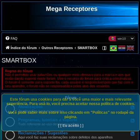
Mega Receptores
FAQ
Índice do fórum
Outros Receptores
SMARTBOX
SMARTBOX
Regras do fórum
Não é permitido usar palavrões ou qualquer meio ofensivo para a marca e aos que
estão dando suporte neste forum. Use o recurso do forum para crítica construtivas.
O forum é somente para suporte fta, cada usuário é responsável pelo que faz com o
seu aparelho, o forum não se responsabiliza pelos atos dos usuários.
Fórum
Este fórum usa cookies para dar a você uma maior e mais relevante
experiência. Para usá-lo, você precisa aceitar nossa política de cookies.
Atualizações
F
e
Atualizações para esta marca
Você pode saber mais sobre isso clicando em "Políticas" no rodapé da
e
página.
d
Programas, tutoriais e suporte
F
-
e
Tudo referente ao uso destes aparelhos
[ [ Eu aceito ] ]
A
e
t
d
Reclamações / Sugestões
u
F
-
a
e
Aqui você faz suas reclamações sobre defeitos dos aparelhos
P