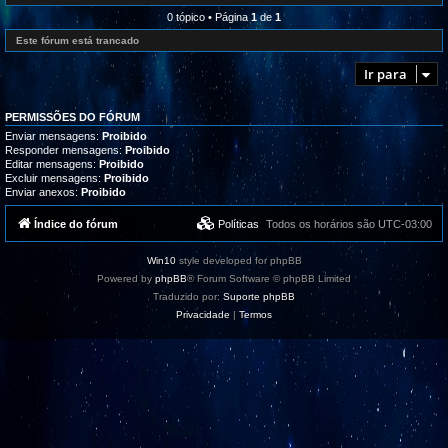
l
e
r
i
d
0 tópico • Página
1
de
1
o
z
-
g
a
R
Este fórum está trancado
r
ç
e
a
õ
c
m
Ir para
e
l
a
s
a
s
m
,
a
t
PERMISSÕES DO FÓRUM
ç
u
õ
Enviar mensagens:
Proibido
t
e
Responder mensagens:
Proibido
o
s
Editar mensagens:
Proibido
r
/
i
Excluir mensagens:
Proibido
S
a
Enviar anexos:
Proibido
u
i
g
s
e
Índice do fórum
Políticas
Todos os horários são
UTC-03:00
e
s
s
t
u
õ
p
Win10
style developed for phpBB
e
o
s
Powered by
phpBB
® Forum Software © phpBB Limited
r
t
Traduzido por:
Suporte phpBB
e
Privacidade
|
Termos